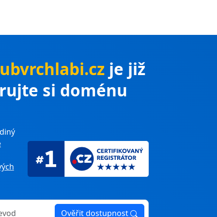
lubvrchlabi.cz
je již
trujte si doménu
diný
e
ých
Ověřit dostupnost