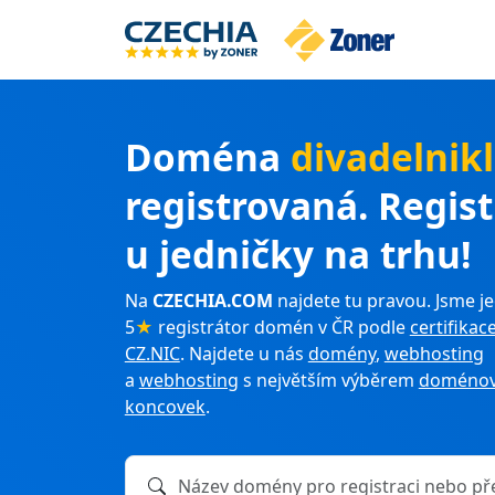
Doména
divadelnik
registrovaná. Regis
u jedničky na trhu!
Na
CZECHIA.COM
najdete tu pravou. Jsme je
5
★
registrátor domén v ČR podle
certifikac
CZ.NIC
. Najdete u nás
domény
,
webhosting
a
webhosting
s největším výběrem
doménov
koncovek
.
Název domény k registraci nebo převodu