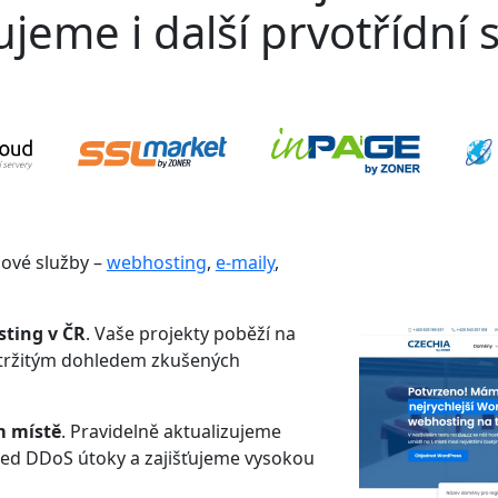
jeme i další prvotřídní s
gové služby –
webhosting
,
e-maily
,
sting v ČR
. Vaše projekty poběží na
etržitým dohledem zkušených
m místě
. Pravidelně aktualizujeme
řed DDoS útoky a zajišťujeme vysokou