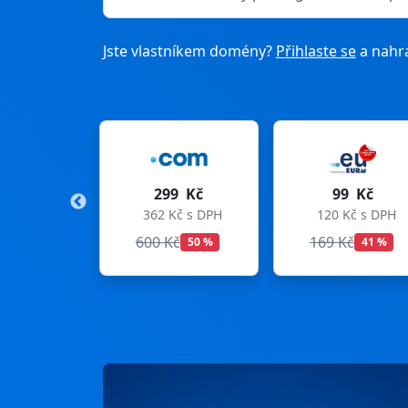
Jste vlastníkem domény?
Přihlaste se
a nahra
9 Kč
99 Kč
275 Kč
Kč s DPH
120 Kč s DPH
333 Kč s DPH
č
169 Kč
299 Kč
50 %
41 %
8 %