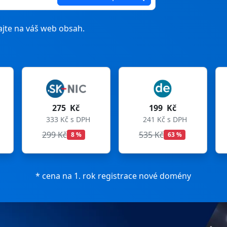
jte na váš web obsah.
199 Kč
199 Kč
241 Kč s DPH
241 Kč s DPH
535 Kč
699 Kč
63 %
72 %
* cena na 1. rok registrace nové domény